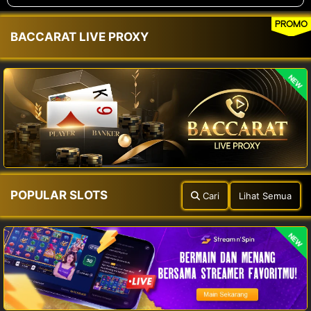
PROMO
BACCARAT LIVE PROXY
NEW
POPULAR SLOTS
Cari
Lihat Semua
NEW