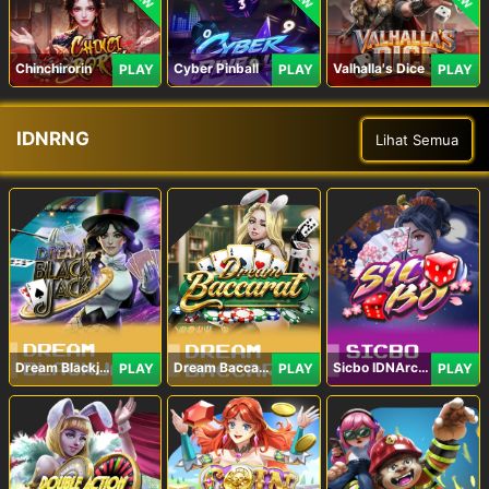
Chinchirorin
Cyber Pinball
Valhalla's Dice
PLAY
PLAY
PLAY
IDNRNG
Lihat Semua
Dream Blackjack
Dream Baccarat
Sicbo IDNArcade
PLAY
PLAY
PLAY