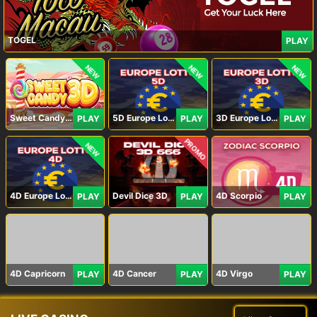
TOGEL
PLAY
NEW
NEW
NEW
Sweet Candy 3D
5D Europe Lotto
3D Europe Lotto
PLAY
PLAY
PLAY
PROMO
NEW
4D Europe Lotto
Devil Dice 3D
4D Scorpio
PLAY
PLAY
PLAY
4D Capricorn
4D Cancer
4D Virgo
PLAY
PLAY
PLAY