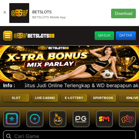
×
BETSLOTS
Download
BETSLOTS Mobile App
MASUK
DAFTAR
nline Terlengkap & WD berapapun akan kami PROSES !! Nik
Info :
SLOT
LIVE CASINO
E-LOTTERY
SPORTBOOK
IDNLIVE