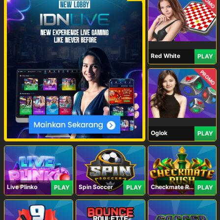
PROMO
Red White
PLAY
PROMO
Oglok
PLAY
Live Plinko
Spin Soccer
Checkmate Rush
PLAY
PLAY
PLAY